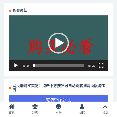
购买须知
视
频
播
放
器
00:00
01:37
网页端购买实物：点击下方按钮可自动跳转到网页版淘宝
店
网页淘宝店
首页
分类
问答
我的
顶部