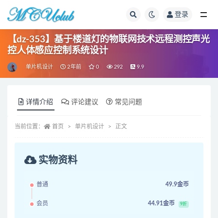
登录
全部
【dz-353】基于楼道灯的物联网技术远程测控声光
控人体感应控制系统设计
单片机设计
2年前
0
292
9.9
详情介绍
评论建议
常见问题
当前位置：
首页
单片机设计
正文
实物资料
普通
49.9金币
会员
44.91金币
9折