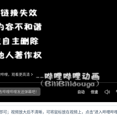
即可；视频放大后不清晰，可将鼠标放在视频上，点击“进入哔哩哔