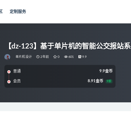
区
定制服务
【dz-123】基于单片机的智能公交报站
单片机设计
2年前
0
601
9.9
普通
9.9金币
会员
8.91金币
9折