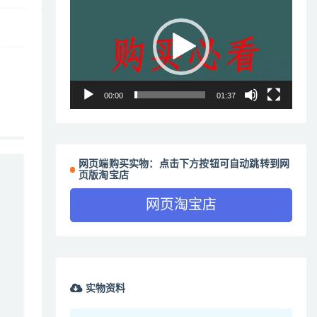
频
播
放
器
00:00
01:37
网页端购买实物：点击下方按钮可自动跳转到网
页版淘宝店
网页淘宝店
实物资料