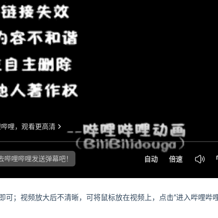
即可；视频放大后不清晰，可将鼠标放在视频上，点击“进入哔哩哔