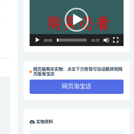
频
播
放
器
00:00
01:37
网页端购买实物：点击下方按钮可自动跳转到网
页版淘宝店
网页淘宝店
实物资料