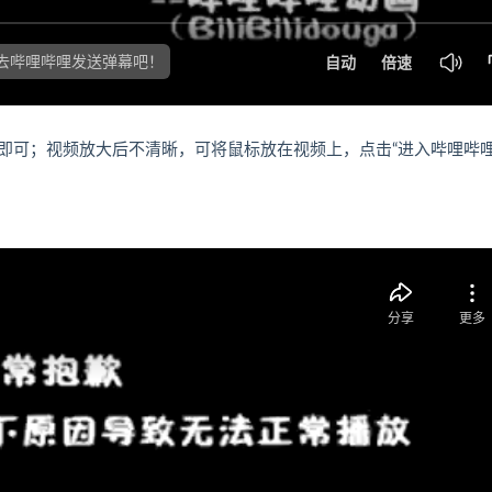
即可；视频放大后不清晰，可将鼠标放在视频上，点击“进入哔哩哔