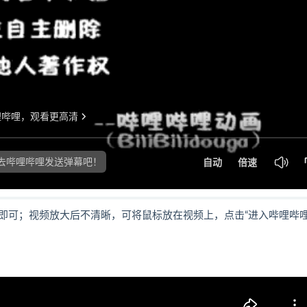
即可；视频放大后不清晰，可将鼠标放在视频上，点击“进入哔哩哔