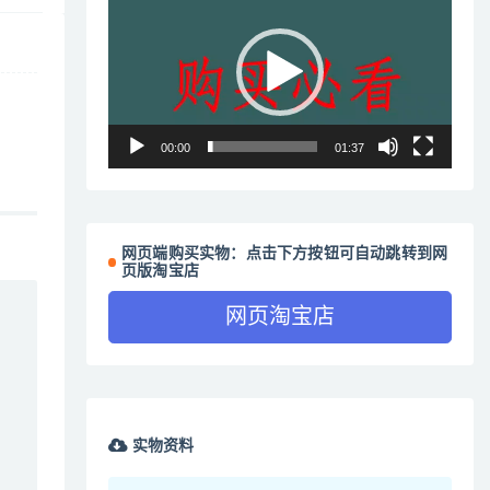
频
播
放
器
00:00
01:37
网页端购买实物：点击下方按钮可自动跳转到网
页版淘宝店
网页淘宝店
实物资料