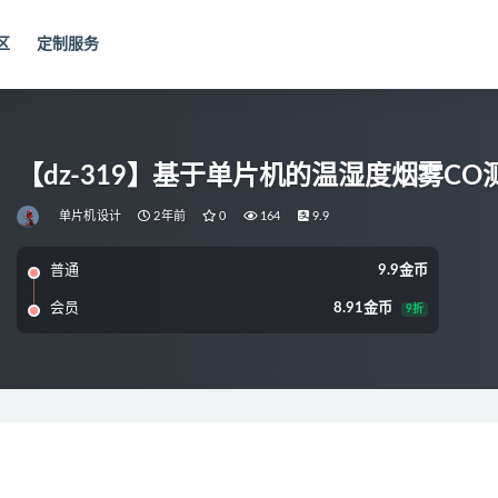
区
定制服务
【dz-319】基于单片机的温湿度烟雾C
单片机设计
2年前
0
164
9.9
普通
9.9金币
会员
8.91金币
9折