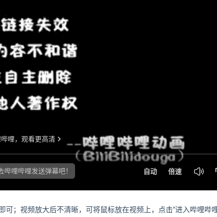
即可；视频放大后不清晰，可将鼠标放在视频上，点击“进入哔哩哔