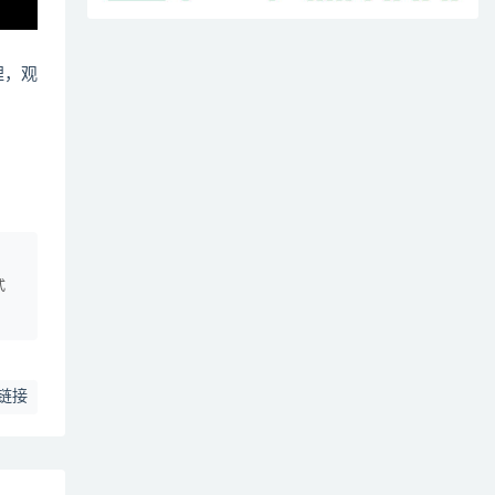
哩，观
、
式
链接