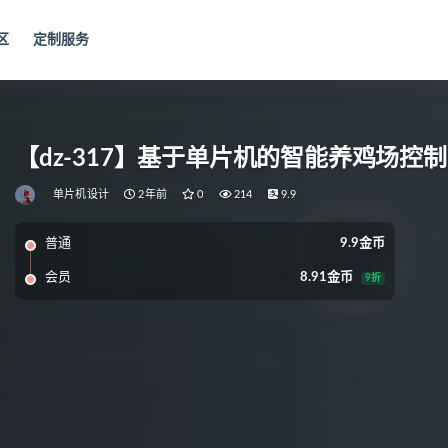
区
定制服务
【dz-317】基于单片机的智能养鸡场控
单片机设计
2年前
0
214
9.9
普通
9.9金币
会员
8.91金币
9折