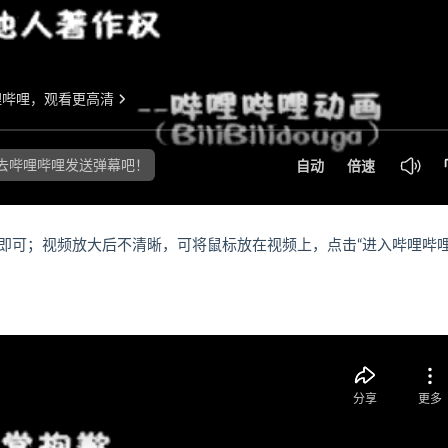
即可；视频放大后不清晰，可将鼠标放在视频上，点击“进入哔哩哔