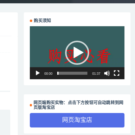
购买须知
视
频
播
放
器
00:00
01:37
网页端购买实物：点击下方按钮可自动跳转到网
页版淘宝店
网页淘宝店