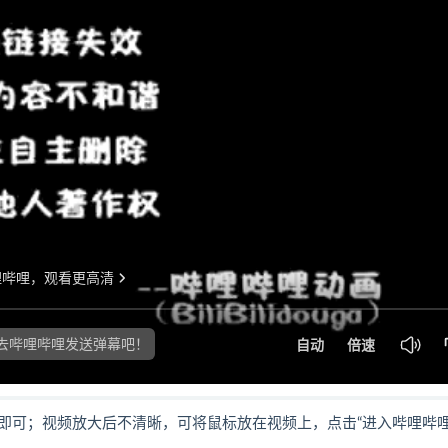
即可；视频放大后不清晰，可将鼠标放在视频上，点击“进入哔哩哔