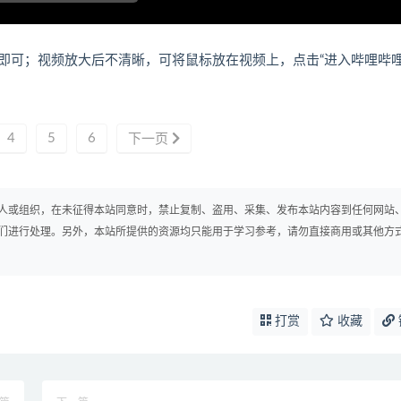
即可；视频放大后不清晰，可将鼠标放在视频上，点击“进入哔哩哔
4
5
6
下一页
人或组织，在未征得本站同意时，禁止复制、盗用、采集、发布本站内容到任何网站
们进行处理。另外，本站所提供的资源均只能用于学习参考，请勿直接商用或其他方
打赏
收藏