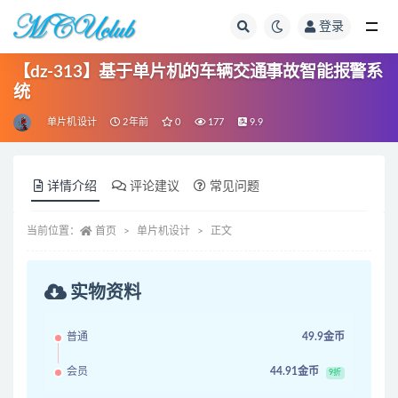
登录
全部
【dz-313】基于单片机的车辆交通事故智能报警系
统
单片机设计
2年前
0
177
9.9
详情介绍
评论建议
常见问题
当前位置：
首页
单片机设计
正文
实物资料
普通
49.9金币
会员
44.91金币
9折