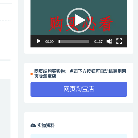
频
播
放
器
00:00
01:37
网页端购买实物：点击下方按钮可自动跳转到网
页版淘宝店
网页淘宝店
实物资料