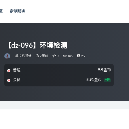
区
定制服务
【dz-096】环境检测
单片机设计
2年前
0
105
9.9
普通
9.9金币
会员
8.91金币
9折