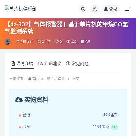
登录
全部
【dz-302】气体报警器 || 基于单片机的甲烷CO氢
气监测系统
单片机设计
2年前
0
120
9.9
详情介绍
评论建议
常见问题
当前位置：
首页
单片机设计
正文
实物资料
普通
49.9金币
会员
44.91金币
9折