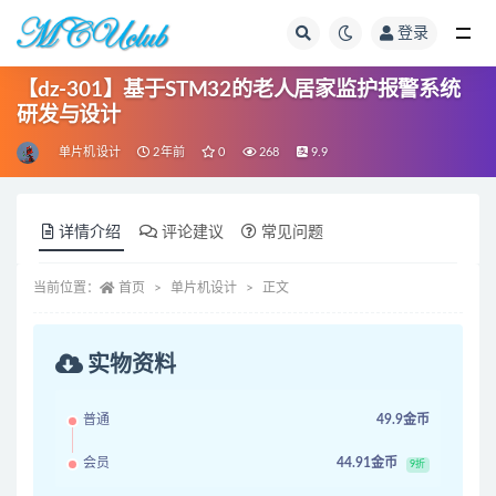
登录
全部
【dz-301】基于STM32的老人居家监护报警系统
研发与设计
单片机设计
2年前
0
268
9.9
详情介绍
评论建议
常见问题
当前位置：
首页
单片机设计
正文
实物资料
普通
49.9金币
会员
44.91金币
9折