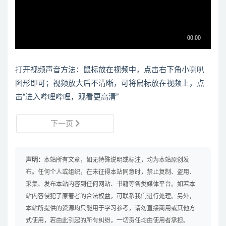
打开视频声音方法：鼠标放在视频中，点击右下角小喇叭
图形即可；视频放大后不清晰，可将鼠标放在视频上，点
击“进入哔哩哔哩，观看更高清”
下一页
声明：
本站所有文章，如无特殊说明或标注，均为本站原创发
布。任何个人或组织，在未征得本站同意时，禁止复制、盗用、
采集、发布本站内容到任何网站、书籍等各类媒体平台。如若本
站内容侵犯了原著者的合法权益，可联系我们进行处理。另外，
本站所提供的资源均只能用于学习参考，请勿直接商用或其他方
式使用，若由此引起的所有纠纷，一切责任均由使用者承担。