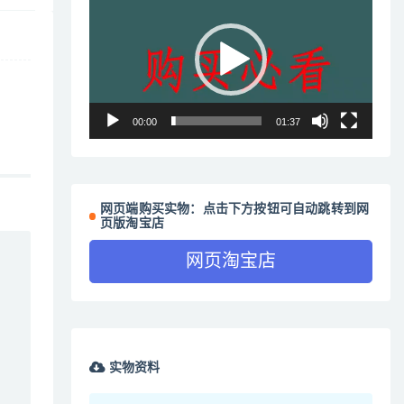
频
播
放
器
00:00
01:37
网页端购买实物：点击下方按钮可自动跳转到网
页版淘宝店
网页淘宝店
实物资料