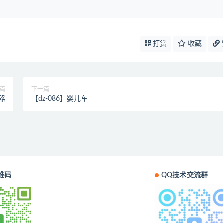
打赏
收藏
篇
下一篇
器
【dz-086】婴儿车
维码
QQ技术交流群