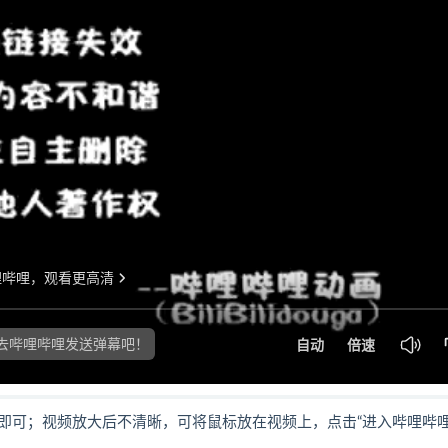
即可；视频放大后不清晰，可将鼠标放在视频上，点击“进入哔哩哔