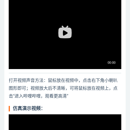
打开视频声音方法：鼠标放在视频中，点击右下角小喇叭
图形即可；视频放大后不清晰，可将鼠标放在视频上，点
击“进入哔哩哔哩，观看更高清”
仿真演示视频：