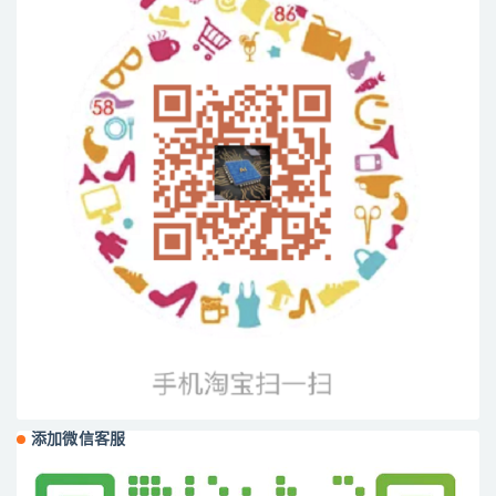
添加微信客服