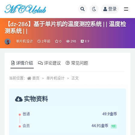
登录
全部
【dz-286】基于单片机的温度测控系统 | | 温度检
测系统 | |
单片机设计
2年前
0
298
9.9
详情介绍
评论建议
常见问题
当前位置：
首页
单片机设计
正文
实物资料
普通
49.9金币
会员
44.91金币
9折