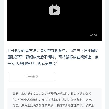
打开视频声音方法：鼠标放在视频中，点击右下角小喇叭
图形即可；视频放大后不清晰，可将鼠标放在视频上，点
击“进入哔哩哔哩，观看更高清”
下一页
声明：
本站所有文章，如无特殊说明或标注，均为本站原创发
布。任何个人或组织，在未征得本站同意时，禁止复制、盗用、
采集、发布本站内容到任何网站、书籍等各类媒体平台。如若本