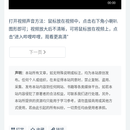
打开视频声音方法：鼠标放在视频中，点击右下角小喇叭
图形即可；视频放大后不清晰，可将鼠标放在视频上，点
击“进入哔哩哔哩，观看更高清”
下一页
声明：
本站所有文章，如无特殊说明或标注，均为本站原创发
布。任何个人或组织，在未征得本站同意时，禁止复制、盗用、
采集、发布本站内容到任何网站、书籍等各类媒体平台。如若本
站内容侵犯了原著者的合法权益，可联系我们进行处理。另外，
本站所提供的资源均只能用于学习参考，请勿直接商用或其他方
式使用，若由此引起的所有纠纷，一切责任均由使用者承担。
打赏
收藏
链接