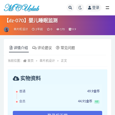
登录
全部
【dz-070】婴儿睡眠监测
单片机设计
2年前
0
170
9.9
详情介绍
评论建议
常见问题
当前位置：
首页
单片机设计
正文
实物资料
普通
49.9金币
会员
44.91金币
9折