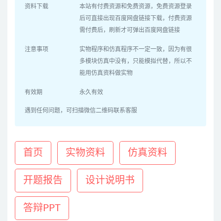
资料下载
本站有付费资源和免费资源，免费资源登录
后可直接出现百度网盘链接下载，付费资源
需付费后，刷新才可弹出百度网盘链接
注意事项
实物程序和仿真程序不一定一致，因为有很
多模块仿真中没有，只能模拟代替，所以不
能用仿真资料做实物
有效期
永久有效
遇到任何问题，可扫描微信二维码联系客服
首页
实物资料
仿真资料
开题报告
设计说明书
答辩PPT