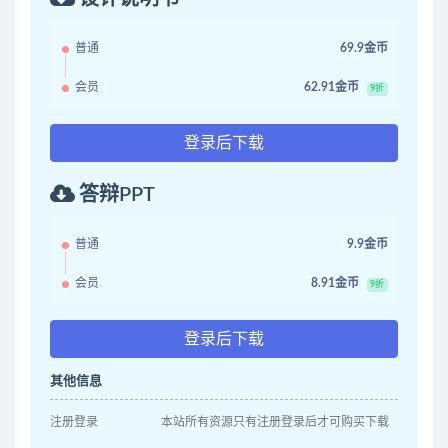
普通
69.9金币
会员
62.91金币
9折
登录后下载
答辩PPT
普通
9.9金币
会员
8.91金币
9折
登录后下载
其他信息
注册登录
本站所有资源只有注册登录后才可购买下载