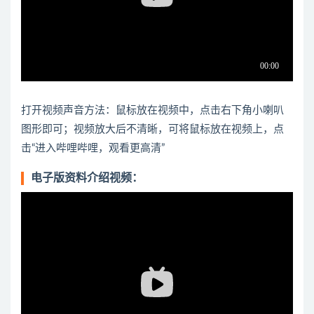
打开视频声音方法：鼠标放在视频中，点击右下角小喇叭
图形即可；视频放大后不清晰，可将鼠标放在视频上，点
击“进入哔哩哔哩，观看更高清”
电子版资料介绍视频：