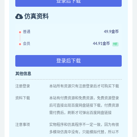
登录后下载
仿真资料
普通
49.9金币
会员
44.91金币
9折
登录后下载
其他信息
注册登录
本站所有资源只有注册登录后才可购买下载
资料下载
本站有付费资源和免费资源，免费资源登录
后可直接出现百度网盘链接下载，付费资源
需付费后，刷新才可弹出百度网盘链接
注意事项
实物程序和仿真程序不一定一致，因为有很
多模块仿真中没有，只能模拟代替，所以不