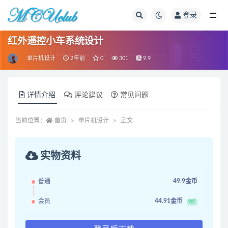
登录
全部
红外遥控小车系统设计
单片机设计
2年前
0
301
9.9
详情介绍
评论建议
常见问题
当前位置：
首页
单片机设计
正文
实物资料
普通
49.9金币
会员
44.91金币
9折