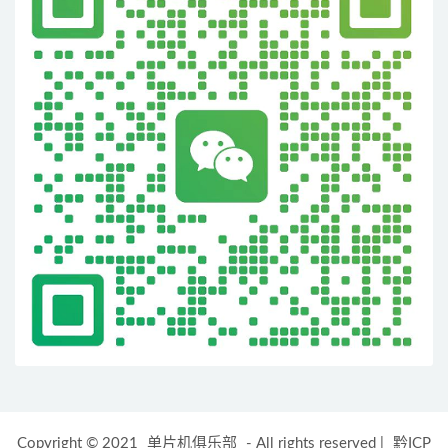
Copyright © 2021
单片机俱乐部
- All rights reserved
|
黔ICP