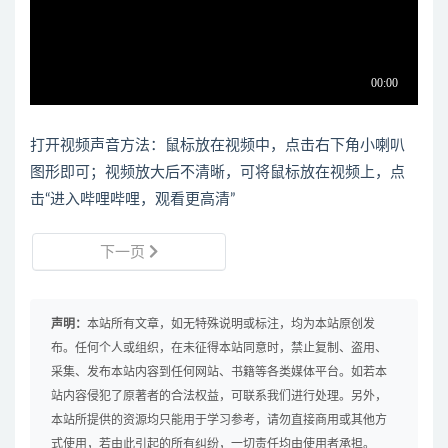
打开视频声音方法：鼠标放在视频中，点击右下角小喇叭
图形即可；视频放大后不清晰，可将鼠标放在视频上，点
击“进入哔哩哔哩，观看更高清”
下一页
声明：
本站所有文章，如无特殊说明或标注，均为本站原创发
布。任何个人或组织，在未征得本站同意时，禁止复制、盗用、
采集、发布本站内容到任何网站、书籍等各类媒体平台。如若本
站内容侵犯了原著者的合法权益，可联系我们进行处理。另外，
本站所提供的资源均只能用于学习参考，请勿直接商用或其他方
式使用，若由此引起的所有纠纷，一切责任均由使用者承担。