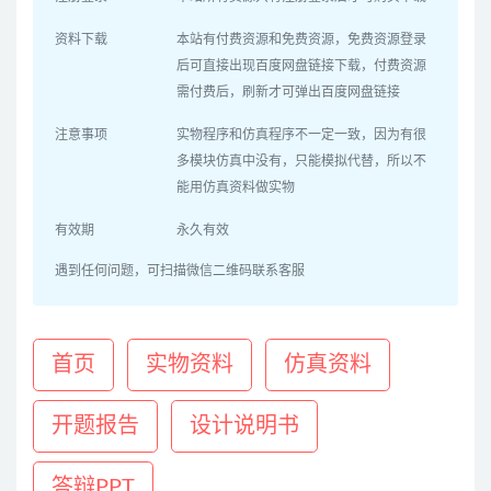
资料下载
本站有付费资源和免费资源，免费资源登录
后可直接出现百度网盘链接下载，付费资源
需付费后，刷新才可弹出百度网盘链接
注意事项
实物程序和仿真程序不一定一致，因为有很
多模块仿真中没有，只能模拟代替，所以不
能用仿真资料做实物
有效期
永久有效
遇到任何问题，可扫描微信二维码联系客服
首页
实物资料
仿真资料
开题报告
设计说明书
答辩PPT