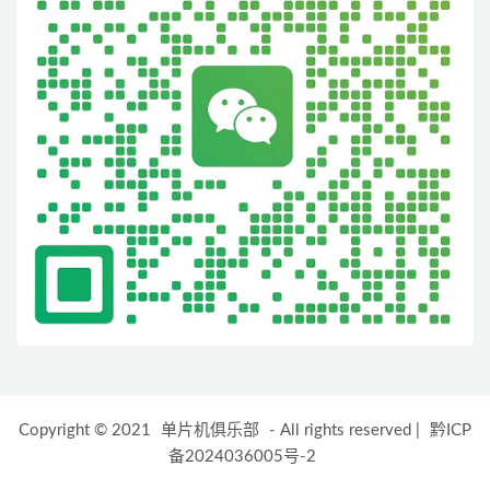
Copyright © 2021
单片机俱乐部
- All rights reserved
|
黔ICP
备2024036005号-2