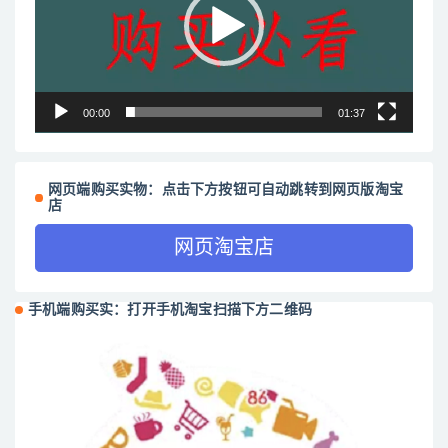
放
器
00:00
01:37
网页端购买实物：点击下方按钮可自动跳转到网页版淘宝
店
网页淘宝店
手机端购买实：打开手机淘宝扫描下方二维码