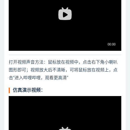
打开视频声音方法：鼠标放在视频中，点击右下角小喇叭
图形即可；视频放大后不清晰，可将鼠标放在视频上，点
击“进入哔哩哔哩，观看更高清”
仿真演示视频：