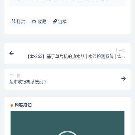
打赏
收藏
链接
上一篇
【dz-263】基于单片机的热水器 | 水温检测系统 | 饮水
机自动控制系统|
下一篇
超市收银机系统设计
购买须知
视
频
播