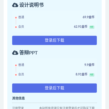
设计说明书
普通
69.9金币
会员
62.91金币
9折
登录后下载
答辩PPT
普通
9.9金币
会员
8.91金币
9折
登录后下载
其他信息
注册登录
本站所有资源只有注册登录后才可购买下载