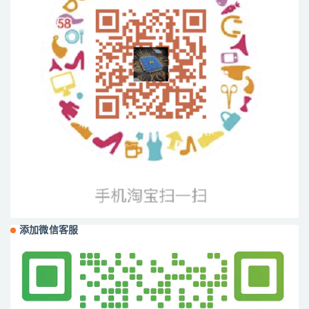
添加微信客服