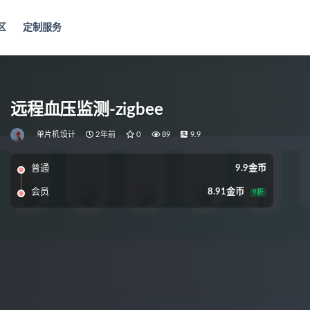
区
定制服务
远程血压监测-zigbee
单片机设计
2年前
0
89
9.9
普通
9.9金币
会员
8.91金币
9折