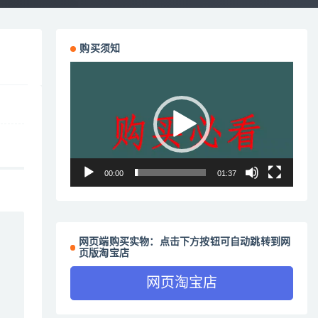
购买须知
视
频
播
放
器
00:00
01:37
网页端购买实物：点击下方按钮可自动跳转到网
页版淘宝店
网页淘宝店