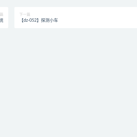
篇
下一篇
统
【dz-052】探测小车