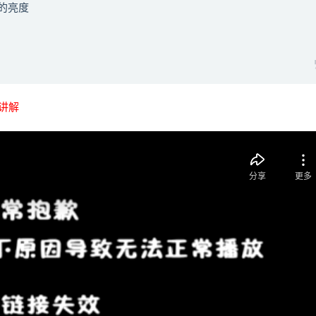
的亮度
讲解