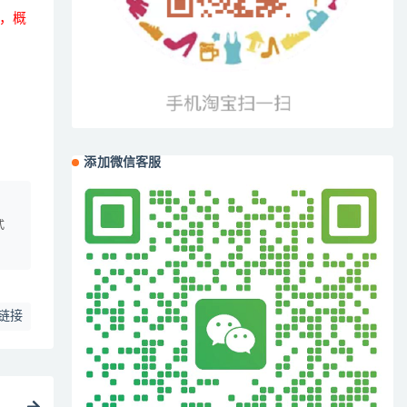
，概
添加微信客服
、
式
链接