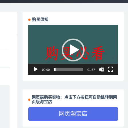
购买须知
视
频
播
放
器
00:00
01:37
网页端购买实物：点击下方按钮可自动跳转到网
页版淘宝店
网页淘宝店