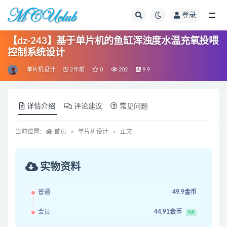
登录
全部
【dz-243】基于单片机的鱼缸浑浊度水温充氧投喂
控制系统设计
单片机设计
2年前
0
202
9.9
详情介绍
评论建议
常见问题
当前位置：
首页
单片机设计
正文
实物资料
普通
49.9金币
会员
44.91金币
9折