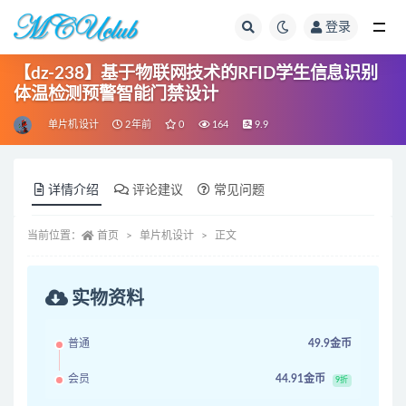
登录
全部
【dz-238】基于物联网技术的RFID学生信息识别
体温检测预警智能门禁设计
单片机设计
2年前
0
164
9.9
详情介绍
评论建议
常见问题
当前位置：
首页
单片机设计
正文
实物资料
普通
49.9金币
会员
44.91金币
9折