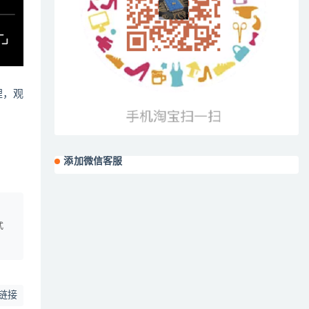
哩，观
添加微信客服
、
式
链接