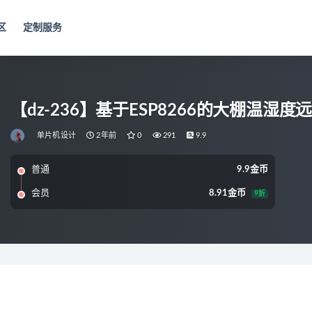
区
定制服务
【dz-236】基于ESP8266的大棚温湿
单片机设计
2年前
0
291
9.9
普通
9.9金币
会员
8.91金币
9折