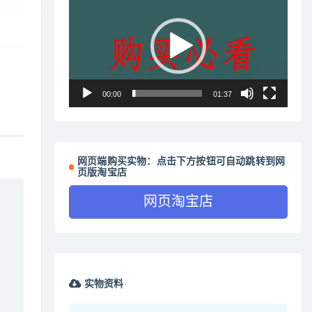
频
播
放
器
00:00
01:37
网页端购买实物：点击下方按钮可自动跳转到网
页版淘宝店
网页淘宝店
实物资料