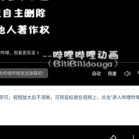
即可；视频放大后不清晰，可将鼠标放在视频上，点击“进入哔哩哔