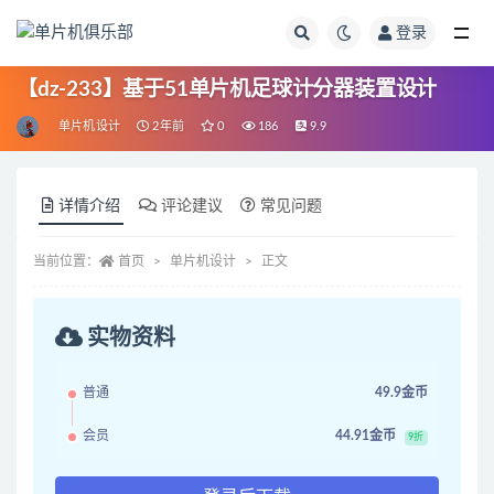
登录
全部
【dz-233】基于51单片机足球计分器装置设计
单片机设计
2年前
0
186
9.9
详情介绍
评论建议
常见问题
当前位置：
首页
单片机设计
正文
实物资料
普通
49.9金币
会员
44.91金币
9折