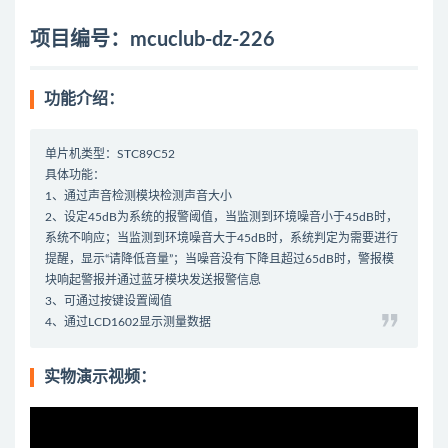
项目编号：mcuclub-dz-226
功能介绍：
单片机类型：STC89C52
具体功能：
1、通过声音检测模块检测声音大小
2、设定45dB为系统的报警阈值，当监测到环境噪音小于45dB时，
系统不响应；当监测到环境噪音大于45dB时，系统判定为需要进行
提醒，显示“请降低音量”；当噪音没有下降且超过65dB时，警报模
块响起警报并通过蓝牙模块发送报警信息
3、可通过按键设置阈值
4、通过LCD1602显示测量数据
实物演示视频：