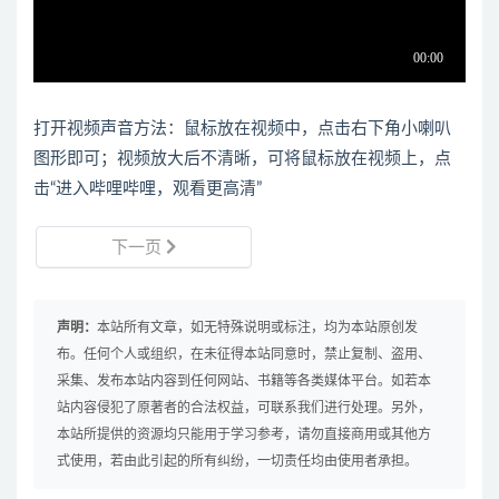
打开视频声音方法：鼠标放在视频中，点击右下角小喇叭
图形即可；视频放大后不清晰，可将鼠标放在视频上，点
击“进入哔哩哔哩，观看更高清”
下一页
声明：
本站所有文章，如无特殊说明或标注，均为本站原创发
布。任何个人或组织，在未征得本站同意时，禁止复制、盗用、
采集、发布本站内容到任何网站、书籍等各类媒体平台。如若本
站内容侵犯了原著者的合法权益，可联系我们进行处理。另外，
本站所提供的资源均只能用于学习参考，请勿直接商用或其他方
式使用，若由此引起的所有纠纷，一切责任均由使用者承担。