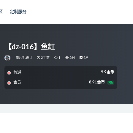
区
定制服务
【dz-016】鱼缸
单片机设计
2年前
1
264
9.9
普通
9.9金币
会员
8.91金币
9折