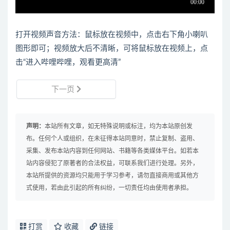
打开视频声音方法：鼠标放在视频中，点击右下角小喇叭
图形即可；视频放大后不清晰，可将鼠标放在视频上，点
击“进入哔哩哔哩，观看更高清”
下一页
声明：
本站所有文章，如无特殊说明或标注，均为本站原创发
布。任何个人或组织，在未征得本站同意时，禁止复制、盗用、
采集、发布本站内容到任何网站、书籍等各类媒体平台。如若本
站内容侵犯了原著者的合法权益，可联系我们进行处理。另外，
本站所提供的资源均只能用于学习参考，请勿直接商用或其他方
式使用，若由此引起的所有纠纷，一切责任均由使用者承担。
打赏
收藏
链接