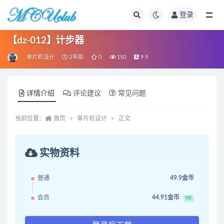
登录
全部
【dz-012】计步器
单片机设计
2年前
0
150
9.9
详情介绍
评论建议
常见问题
当前位置：
首页
单片机设计
正文
实物资料
普通
49.9金币
会员
44.91金币
9折