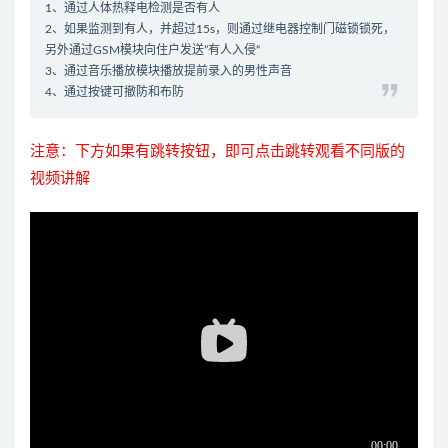
1、通过人体热释电检测是否有人
2、如果监测到有人，并超过15s，则通过继电器控制门磁锁锁死，
另外通过GSM模块向住户发送”有人入侵“
3、通过音乐播放模块播放提前录入的男性声音
4、通过按键可撤防和布防
注意：下方如果有跳转按钮，即可点击跳转观看不同版的
视频讲解