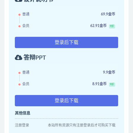
普通
69.9金币
会员
62.91金币
9折
登录后下载
答辩PPT
普通
9.9金币
会员
8.91金币
9折
登录后下载
其他信息
注册登录
本站所有资源只有注册登录后才可购买下载