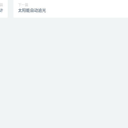
篇
下一篇
计
太阳能自动追光