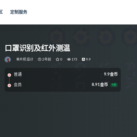
区
定制服务
口罩识别及红外测温
单片机设计
2年前
0
173
9.9
普通
9.9金币
会员
8.91金币
9折