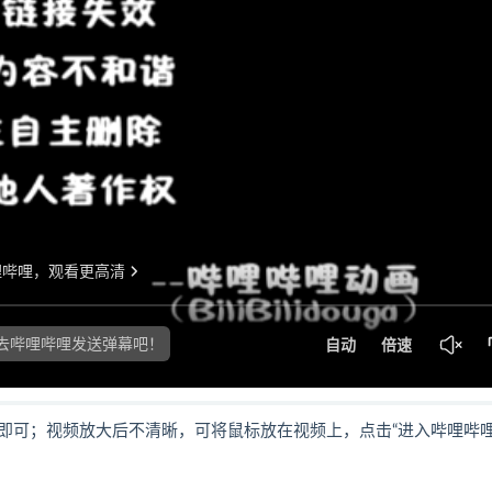
即可；视频放大后不清晰，可将鼠标放在视频上，点击“进入哔哩哔