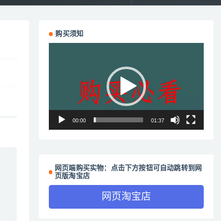
购买须知
视
频
播
放
器
00:00
01:37
网页端购买实物：点击下方按钮可自动跳转到网
页版淘宝店
网页淘宝店