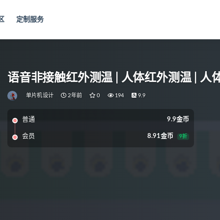
区
定制服务
语音非接触红外测温 | 人体红外测温 | 
单片机设计
2年前
0
194
9.9
普通
9.9金币
会员
8.91金币
9折