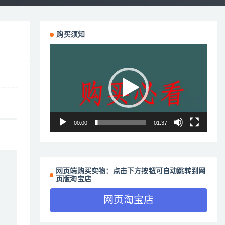
购买须知
视
频
播
放
器
00:00
01:37
网页端购买实物：点击下方按钮可自动跳转到网
页版淘宝店
网页淘宝店