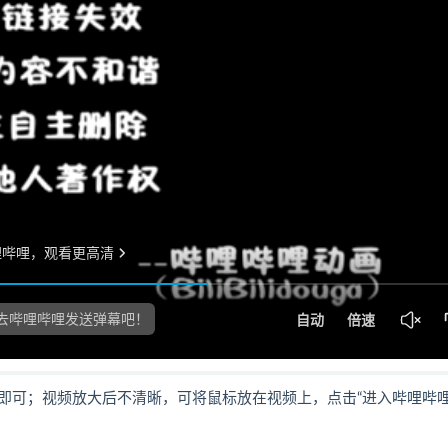
即可；视频放大后不清晰，可将鼠标放在视频上，点击“进入哔哩哔