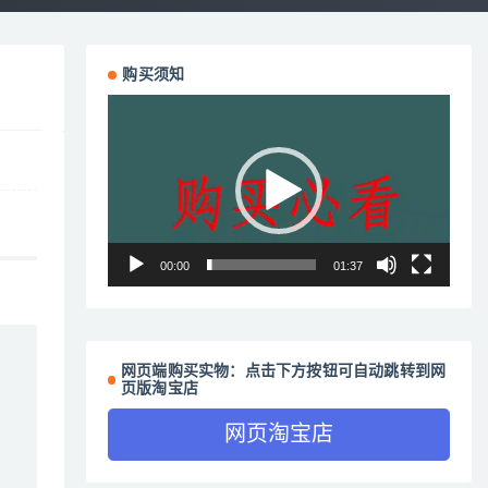
购买须知
视
频
播
放
器
00:00
01:37
网页端购买实物：点击下方按钮可自动跳转到网
页版淘宝店
网页淘宝店