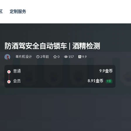
区
定制服务
防酒驾安全自动锁车 | 酒精检测
单片机设计
2年前
0
157
9.9
普通
9.9金币
会员
8.91金币
9折