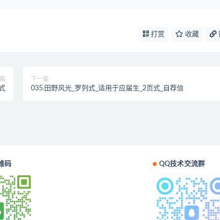
打赏
收藏
篇
下一篇
式
035.田野风光_罗列式_适用于应届生_2页式_自荐信
维码
QQ技术交流群