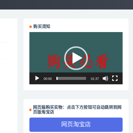
购买须知
视
频
播
放
器
00:00
01:37
网页端购买实物：点击下方按钮可自动跳转到网
页版淘宝店
网页淘宝店