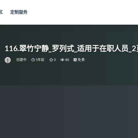
区
定制服务
116.翠竹宁静_罗列式_适用于在职人员_
创建中
5年前
0
80
免费