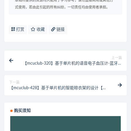
本站所提供的资源均只能用于学习参考，请勿直接商用或其他方
式使用，若由此引起的所有纠纷，一切责任均由使用者承担。
打赏
收藏
链接
上一篇
【mcuclub-320】基于单片机的语音电子血压计-蓝牙版
【实物设计】
下一篇
【mcuclub-428】基于单片机的智能晾衣架的设计【实
物模型设计】
购买须知
视
频