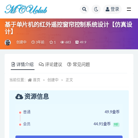
登录
全部
基于单片机的红外遥控窗帘控制系统设计【仿真设
计】
创建中
3年前
1
683
49.9
详情介绍
评论建议
常见问题
当前位置：
首页
创建中
正文
资源信息
普通
49.9金币
会员
44.91金币
9折