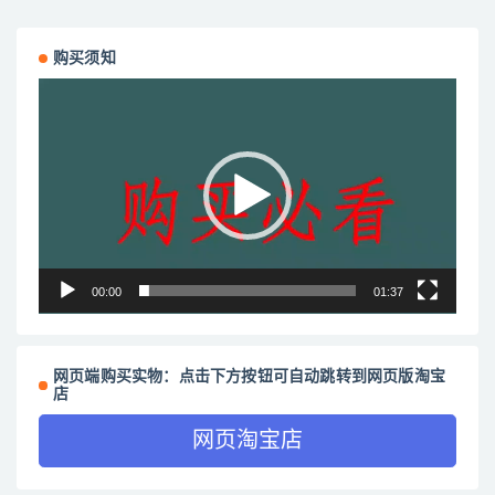
购买须知
视
频
播
放
器
00:00
01:37
网页端购买实物：点击下方按钮可自动跳转到网页版淘宝
店
网页淘宝店