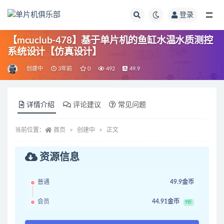
登录
全部
【mcuclub-478】基于单片机的鱼缸水温水质测控
系统设计【仿真设计】
创建中
3年前
0
492
49.9
详情介绍
评论建议
常见问题
当前位置：
首页
创建中
正文
资源信息
普通
49.9金币
会员
44.91金币
9折