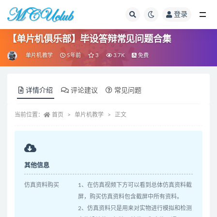
登录
全部
【单片机俱乐部】毕设答辩常见问题合集
单片机教学
5年前
3
3.7K
免费
详情介绍
评论建议
常见问题
当前位置：
首页
单片机教学
正文
其他信息
仿真资料购买
1、在仿真视频下方可以看到总体仿真资料截
屏，购买仿真资料包含截屏中所有资料。
2、仿真资料只是用来对实物进行模拟和检测