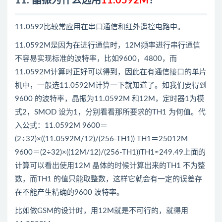
11. 晶振为什么选用
11.0592M
？
11.0592比较常应用在串口通信和红外遥控电路中。
11.0592M是因为在进行通信时，12M频率进行串行通信
不容易实现标准的波特率，比如9600，4800，而
11.0592M计算时正好可以得到，因此在有通信接口的单片
机中，一般选11.0592M计算一下就知道了。如我们要得到
9600 的波特率，晶振为11.0592M 和12M，定时器1为模
式2，SMOD 设为1，分别看看那所要求的TH1 为何值。代
入公式：11.0592M 9600＝
(2÷32)×((11.0592M/12)/(256-TH1)) TH1＝25012M
9600＝(2÷32)×((12M/12)/(256-TH1))TH1≈249.49上面的
计算可以看出使用12M 晶体的时候计算出来的TH1 不为整
数，而TH1 的值只能取整数，这样它就会有一定的误差存
在不能产生精确的9600 波特率。
比如做GSM的设计时，用12M就是不可行的，就得用