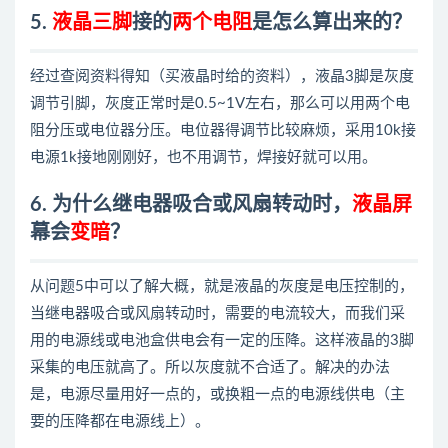
5.
液晶三脚
接的
两个电阻
是怎么算出来的？
经过查阅资料得知（买液晶时给的资料），液晶3脚是灰度
调节引脚，灰度正常时是0.5~1V左右，那么可以用两个电
阻分压或电位器分压。电位器得调节比较麻烦，采用10k接
电源1k接地刚刚好，也不用调节，焊接好就可以用。
6. 为什么继电器吸合或风扇转动时，
液晶屏
幕会
变暗
？
从问题5中可以了解大概，就是液晶的灰度是电压控制的，
当继电器吸合或风扇转动时，需要的电流较大，而我们采
用的电源线或电池盒供电会有一定的压降。这样液晶的3脚
采集的电压就高了。所以灰度就不合适了。解决的办法
是，电源尽量用好一点的，或换粗一点的电源线供电（主
要的压降都在电源线上）。