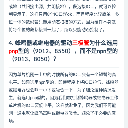
或地（共阳接电源，共阴接地），段选接IO口，就可以控
制显示了，这样只用8个IO口就ok，而且程序比较简单。多
位一体的数码管只能用动态扫描的方式，因为硬件本身就
将每个位的段都接到一起了，所以只能动态控制了。
4. 蜂鸣器或继电器的驱动
三极管
为什么选用
pnp
型的（9012、8550），而不是npn型的
（9013、8050）？
因为单片机刚一上电的时候所有的IO口会有一个短暂的高
电平。如果选用npn型的，即使程序上将IO口拉低，蜂鸣器
或继电器也会响一小下或吸合一下，为了避免这种情况发
生，就选用pnp型的。因为我们想控制蜂鸣器或继电器工作
单片机的IO口要低电平，这样就避免了，因为我们不可能
刚一通电就让蜂鸣器响或继电器吸合。避免了不必要的麻
烦。