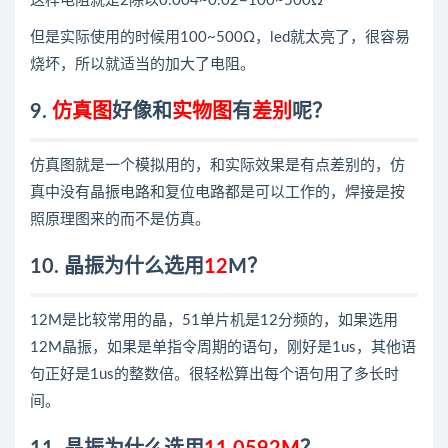
这样电阻就是2除以0.004~0.02=100~500Ω
但是实际使用的时候用100~500Ω，led就太亮了，很容易
烧坏，所以就适当的加大了电阻。
9.
仿真图
好像和
实物图
有
差别
呢？
仿真图就是一个模拟用的，和实际效果是有点差别的，仿
真中没有晶振电路和复位电路都是可以工作的，焊接是按
照原理图来的而不是仿真。
10. 晶振为什么选用
12
M？
12M是比较常用的晶，51单片机是12分频的，如果选用
12M晶振，如果是单指令周期的语句，刚好是1us，其他语
句正好是1us的整数倍。很轻松算出每个语句用了多长时
间。