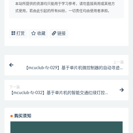
本站所提供的资源均只能用于学习参考，请勿直接商用或其他方
式使用，若由此引起的所有纠纷，一切责任均由使用者承担。
打赏
收藏
链接
上一篇
【mcuclub-fz-029】基于单片机微控制器的自动寻迹避
障小车的设计与实现【仿真设计】
下一篇
【mcuclub-fz-032】基于单片机的智能交通红绿灯控制
系统的设计分析【仿真设计】
购买须知
视
频