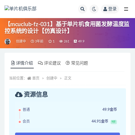
登录
全部
【mcuclub-fz-031】基于单片机食用菌发酵温度监
控系统的设计【仿真设计】
创建中
3年前
1
261
49.9
详情介绍
评论建议
常见问题
当前位置：
首页
创建中
正文
资源信息
普通
49.9金币
会员
44.91金币
9折