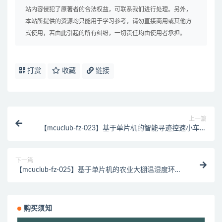
站内容侵犯了原著者的合法权益，可联系我们进行处理。另外，
本站所提供的资源均只能用于学习参考，请勿直接商用或其他方
式使用，若由此引起的所有纠纷，一切责任均由使用者承担。
打赏
收藏
链接
上一篇
【mcuclub-fz-023】基于单片机的智能寻迹控速小车的
系统设计【仿真设计】
下一篇
【mcuclub-fz-025】基于单片机的农业大棚温湿度环境
采集控制系统的设计与实现【仿真设计】
购买须知