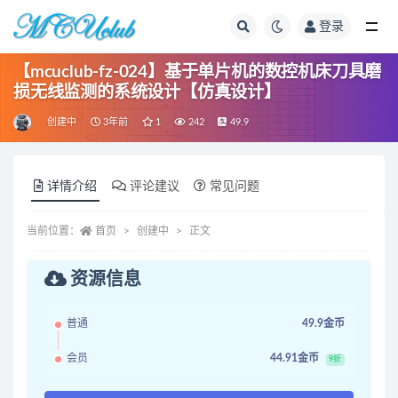
登录
全部
【mcuclub-fz-024】基于单片机的数控机床刀具磨
损无线监测的系统设计【仿真设计】
创建中
3年前
1
242
49.9
详情介绍
评论建议
常见问题
当前位置：
首页
创建中
正文
资源信息
普通
49.9金币
会员
44.91金币
9折