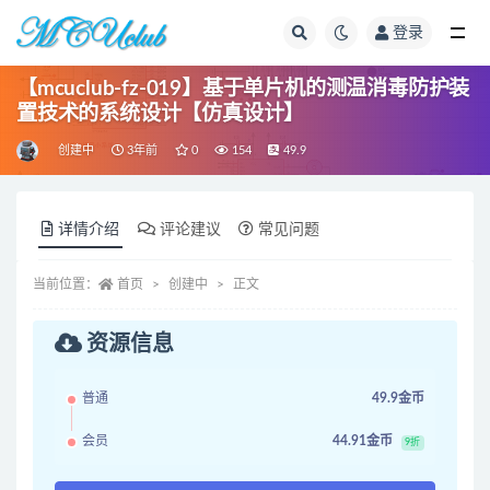
登录
全部
【mcuclub-fz-019】基于单片机的测温消毒防护装
置技术的系统设计【仿真设计】
创建中
3年前
0
154
49.9
详情介绍
评论建议
常见问题
当前位置：
首页
创建中
正文
资源信息
普通
49.9金币
会员
44.91金币
9折