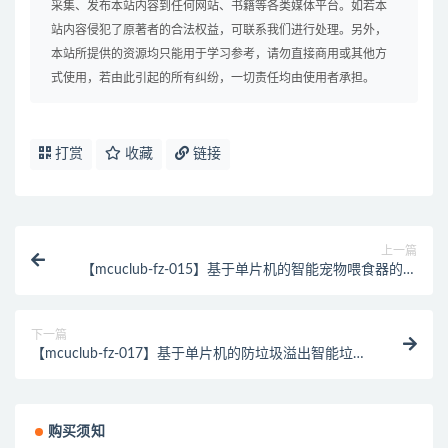
采集、发布本站内容到任何网站、书籍等各类媒体平台。如若本
站内容侵犯了原著者的合法权益，可联系我们进行处理。另外，
本站所提供的资源均只能用于学习参考，请勿直接商用或其他方
式使用，若由此引起的所有纠纷，一切责任均由使用者承担。
打赏
收藏
链接
上一篇
【mcuclub-fz-015】基于单片机的智能宠物喂食器的系
统设计【仿真设计】
下一篇
【mcuclub-fz-017】基于单片机的防垃圾溢出智能垃圾
桶的系统设计【仿真设计】
购买须知