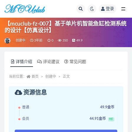
登录
全部
【mcuclub-fz-007】基于单片机智能鱼缸检测系统
的设计【仿真设计】
创建中
3年前
0
350
49.9
详情介绍
评论建议
常见问题
当前位置：
首页
创建中
正文
资源信息
普通
49.9金币
会员
44.91金币
9折