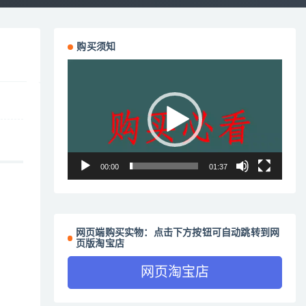
购买须知
视
频
播
放
器
00:00
01:37
网页端购买实物：点击下方按钮可自动跳转到网
页版淘宝店
网页淘宝店