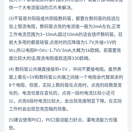
供一个大电流驱动的芯片来解决。
(3)不管是共阳极或共阴极数码管，都要在数码管的段选位
加上限流电阻，数码管点亮的电流值一般为3mA左右,正常
工作电流范围为3~10mA,超过10mA的话会烧坏数码管。目
前大多用的都是硅管,点亮时的压降值为1.7V,外接+5V的
Vcc,所以电阻R=(Vcc-1.7V)/3mA,大概为1k欧姆。若需要亮
度比较大的话,限流电阻值就选择330欧姆。
(4) 数码管公共端直接接到+5V ，中间不要接电阻。虽然表
面上看在+5V和数码管公共端之间接一个电阻会代替其余的
8个电阻，但是，实际上数码管在点亮时，点亮的段数是变
化的，电流也是在变化的，点亮一段时电流比较小还可
以，点亮8段时电流比较大，会出现亮度明显下降。在实际
工作时会出现忽亮忽暗的现象。
(5)建议使用P0口，P0口驱动能力好点，灌电流能力也强
些。