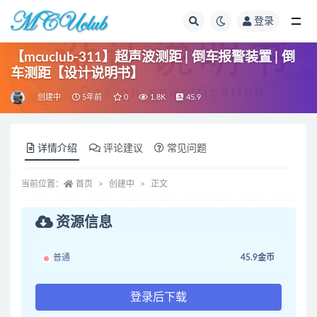
登录
全部
【mcuclub-311】超声波测距 | 倒车报警装置 | 倒
车测距【设计说明书】
创建中
5年前
0
1.8K
45.9
详情介绍
评论建议
常见问题
当前位置：
首页
创建中
正文
资源信息
普通
45.9金币
登录后下载