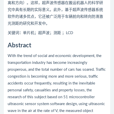
离和方向）。这样，超声波传感器在搬运机器人的科学研
究中具有长期的实际意义。此外，基于超声波传感器系统
软件的诸多优点，它还被广泛用于车辆前向和转向防滑激
光测距的研究和开发中。
关键词
：
单片机；超声波；测距 ；LCD
Abstract
With the trend of social and economic development, the
transportation industry has become increasingly
prosperous, and the total number of cars has soared. Traffic
congestion is becoming more and more serious, traffic
accidents occur frequently, resulting in the inevitable
personal safety, casualties and property losses, the
research of this subject based on 51 microcontroller
ultrasonic sensor system software design, using ultrasonic
wave in the air at the rate of V, the measured object