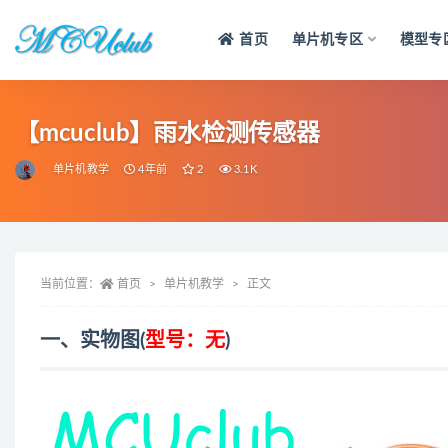
首页
单片机专区
模型专
全部
【mcuclub】雨水检测传感器
单片机教学
4年前
2
3.1K
当前位置：
首页
单片机教学
正文
一、实物图(
型号：无
)