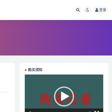
登录
购买须知
视
频
播
放
器