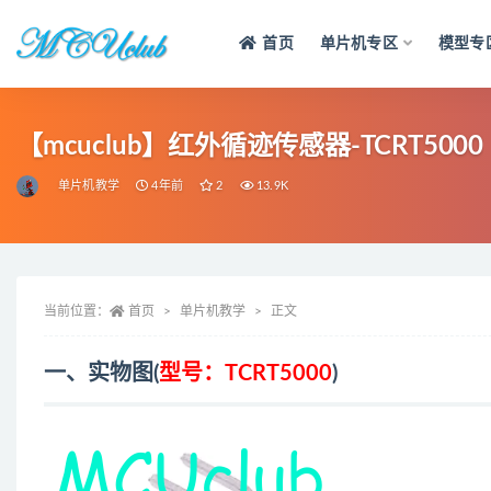
首页
单片机专区
模型专
全部
【mcuclub】红外循迹传感器-TCRT5000
单片机教学
4年前
2
13.9K
当前位置：
首页
单片机教学
正文
一、实物图(
型号：TCRT5000
)