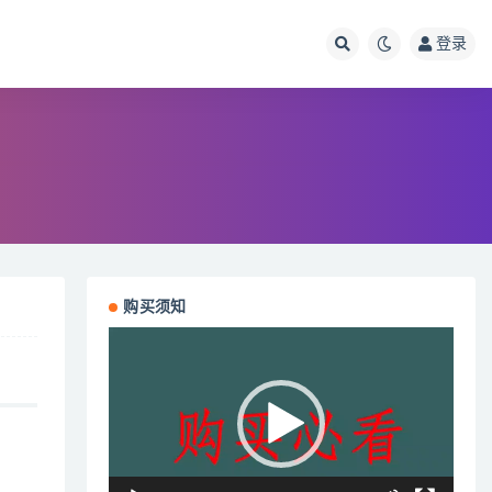
登录
购买须知
视
频
播
放
器