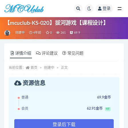
登录
全部
【mcuclub-KS-020】拔河游戏【课程设计】
创建中
4年前
0
261
69.9
详情介绍
评论建议
常见问题
当前位置：
首页
创建中
正文
资源信息
普通
69.9金币
会员
62.91金币
9折
登录后下载