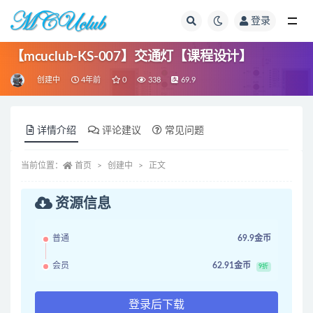
登录
全部
【mcuclub-KS-007】交通灯【课程设计】
创建中
4年前
0
338
69.9
详情介绍
评论建议
常见问题
当前位置：
首页
创建中
正文
资源信息
普通
69.9金币
会员
62.91金币
9折
登录后下载