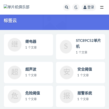
登录
全部
标签云
STC89C52单片
继电器
继
S
机
1
个文章
1
个文章
超声波
安全阈值
超
安
1
个文章
1
个文章
危险阈值
报警系统
危
报
1
个文章
1
个文章