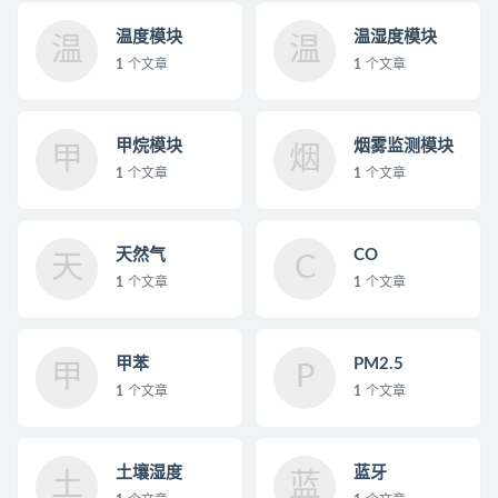
温度模块
温湿度模块
温
温
1
个文章
1
个文章
甲烷模块
烟雾监测模块
甲
烟
1
个文章
1
个文章
天然气
CO
天
C
1
个文章
1
个文章
甲苯
PM2.5
甲
P
1
个文章
1
个文章
土壤湿度
蓝牙
土
蓝