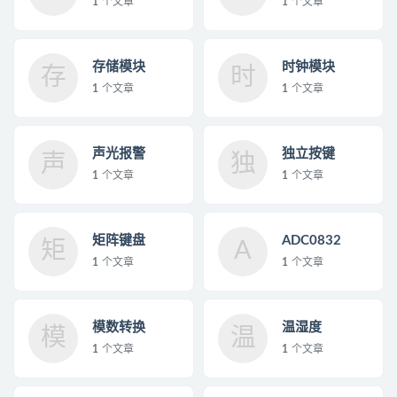
1
个文章
1
个文章
存储模块
时钟模块
存
时
1
个文章
1
个文章
声光报警
独立按键
声
独
1
个文章
1
个文章
矩阵键盘
ADC0832
矩
A
1
个文章
1
个文章
模数转换
温湿度
模
温
1
个文章
1
个文章